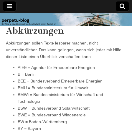
perpetu-
Der Weg in
Abkürzungen
eine
klimaneutrale
blog
Gesellschaft
nimmt
Abkürzungen sollen Texte lesbarer machen, nicht
Gestalt an
unverständlicher. Das kann gelingen, wenn sich jeder mit Hilfe
dieser Liste einen Überblick verschaffen kann:
AfEE = Agentur für Erneuerbare Energien
B = Berlin
BEE = Bundesverband Erneuerbare Energien
BMU = Bundesministerium für Umwelt
BMWi = Bundesministerium für Wirtschaft und
Technologie
BSW = Bundesverband Solarwirtschaft
BWE = Bundesverband Windenergie
BW = Baden-Württemberg
BY = Bayern