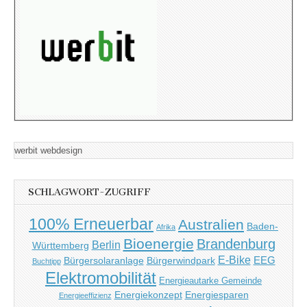
werbit webdesign
SCHLAGWORT-ZUGRIFF
100% Erneuerbar
Australien
Baden-
Afrika
Bioenergie
Brandenburg
Berlin
Württemberg
E-Bike
EEG
Bürgersolaranlage
Bürgerwindpark
Buchtipp
Elektromobilität
Energieautarke Gemeinde
Energiekonzept
Energiesparen
Energieeffizienz