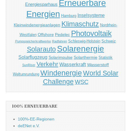
Erneuerbare
Energiesparhaus
Energien
Inselsysteme
Hamburg
Klimaschutz
Kleinwindenergieanlagen
Nordrhein-
Photovoltaik
Offshore
Pedelec
Westfalen
Schleswig-Holstein
Schweiz
Pumpspeicherkraftwerke
Radfahren
Solarenergie
Solarauto
Solarflugzeug
Solarimpulse
Solarthermie
Statistik
Verkehr
Wasserkraft
Wasserstoff
SunRiser
Windenergie
World Solar
Weltumrundung
Challenge
WSC
100% ERNEUERBARE
100%-EE-Regionen
deENet e.V.