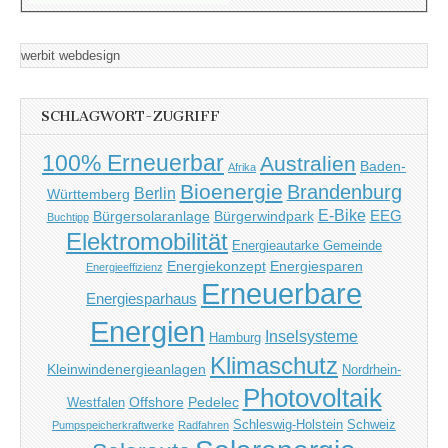
werbit webdesign
SCHLAGWORT-ZUGRIFF
100% Erneuerbar
Australien
Baden-
Afrika
Bioenergie
Brandenburg
Berlin
Württemberg
E-Bike
EEG
Bürgersolaranlage
Bürgerwindpark
Buchtipp
Elektromobilität
Energieautarke Gemeinde
Energiekonzept
Energiesparen
Energieeffizienz
Erneuerbare
Energiesparhaus
Energien
Inselsysteme
Hamburg
Klimaschutz
Kleinwindenergieanlagen
Nordrhein-
Photovoltaik
Offshore
Pedelec
Westfalen
Schleswig-Holstein
Schweiz
Pumpspeicherkraftwerke
Radfahren