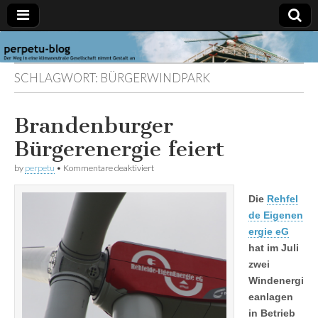
perpetu-
Der Weg in
eine
SCHLAGWORT:
BÜRGERWINDPARK
klimaneutrale
blog
Gesellschaft
nimmt
Gestalt an
Brandenburger
Bürgerenergie feiert
für
by
perpetu
•
Kommentare deaktiviert
Brandenburger
Bürgerenergie
Die
Rehfel
feiert
de Eigenen
ergie eG
hat im Juli
zwei
Windenergi
eanlagen
in Betrieb