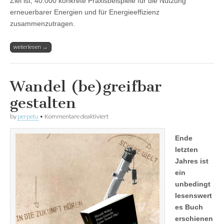
Ziel ist, 40.000 konkrete Praxisbeispiele für die Nutzung
erneuerbarer Energien und für Energieeffizienz
zusammenzutragen.
weiterlesen →
Wandel (be)greifbar
gestalten
für
by
perpetu
•
Kommentare deaktiviert
Wandel
(be)greifbar
Ende
gestalten
letzten
Jahres ist
ein
unbedingt
lesenswert
es Buch
erschienen