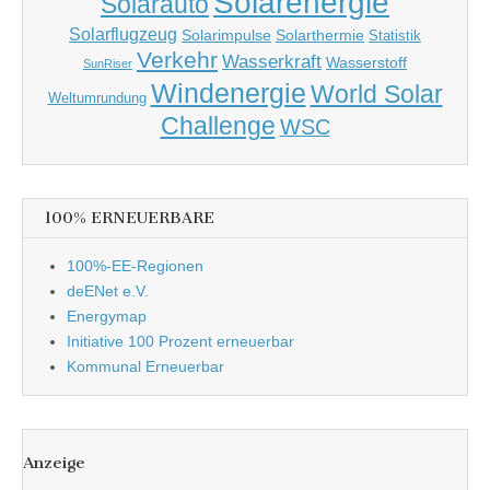
Solarenergie
Solarauto
Solarflugzeug
Solarimpulse
Solarthermie
Statistik
Verkehr
Wasserkraft
Wasserstoff
SunRiser
Windenergie
World Solar
Weltumrundung
Challenge
WSC
100% ERNEUERBARE
100%-EE-Regionen
deENet e.V.
Energymap
Initiative 100 Prozent erneuerbar
Kommunal Erneuerbar
Anzeige