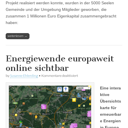
Projekt realisiert werden konnte, wurden in der 5000 Seelen
Gemeinde und der Umgebung Mitglieder geworben, die
zusammen 1 Millionen Euro Eigenkapital zusammengebracht
haben:
weiterlesen →
Energiewende europaweit
online sichtbar
für
by
Susanne Ehlerding
•
Kommentare deaktiviert
Energiewende
europaweit
Eine intera
online
sichtbar
ktive
Übersichts
karte für
erneuerbar
e Energien
in Europa