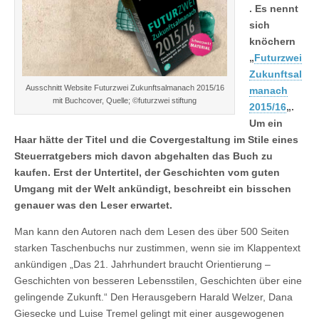
. Es nennt
sich
knöchern
„
Futurzwei
Zukunftsal
Ausschnitt Website Futurzwei Zukunftsalmanach 2015/16
manach
mit Buchcover, Quelle; ©futurzwei stiftung
2015/16
„.
Um ein
Haar hätte der Titel und die Covergestaltung im Stile eines
Steuerratgebers mich davon abgehalten das Buch zu
kaufen. Erst der Untertitel, der Geschichten vom guten
Umgang mit der Welt ankündigt, beschreibt ein bisschen
genauer was den Leser erwartet.
Man kann den Autoren nach dem Lesen des über 500 Seiten
starken Taschenbuchs nur zustimmen, wenn sie im Klappentext
ankündigen „Das 21. Jahrhundert braucht Orientierung –
Geschichten von besseren Lebensstilen, Geschichten über eine
gelingende Zukunft.“ Den Herausgebern Harald Welzer, Dana
Giesecke und Luise Tremel gelingt mit einer ausgewogenen