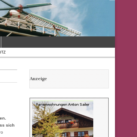
UTZ
Anzeige
en.
ss sich
ro