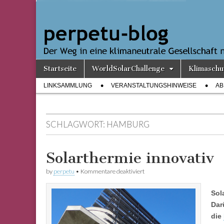
perpetu-
Der Weg in
eine
klimaneutrale
blog
Gesellschaft
nimmt
Gestalt an
Skip
Main
Startseite
WorldSolarChallenge
Klimaschu
to
menu
Sub
content
LINKSAMMLUNG
VERANSTALTUNGSHINWEISE
AB
menu
SCHLAGWORT:
HAMBURG
Solarthermie innovativ
für
by
perpetu
•
Kommentare deaktiviert
Solarthermie
innovativ
Sol
Dar
die