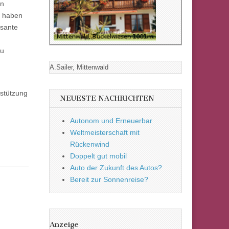
en
e haben
ssante
zu
A.Sailer, Mittenwald
stützung
NEUESTE NACHRICHTEN
Autonom und Erneuerbar
Weltmeisterschaft mit
Rückenwind
Doppelt gut mobil
Auto der Zukunft des Autos?
Bereit zur Sonnenreise?
Anzeige