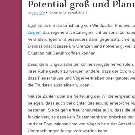
Potential groß und Plan
für
by
perpetu
•
Kommentare deaktiviert
Potential
groß
Egal ob es um die Errichtung von Windparks, Photovolta
und
Planung
zeigen
, das regenerative Energie nicht umsonst zu habe
gut
Veränderungen wird besonders dann gegensätzlich ein
Diskussionsprozesse um Grenzen sind notwendig, weil si
Situation mit Gewinn öffnen können.
Besonders Ungewissheiten können Ängste hervorrufen. 
ihrer Ruhe gestört zu werden, andere, dass der Strom d
dass Fledermäuse und Vögel vertrieben oder getötet w
die Touristen ausbleiben würden.
Neuste Zahlen über die Verteilung der Windenergieanla
belegen, dass auch bei dichter Besiedlung erhebliche N
bestehen. Sie zeigen erfreulicherweise auch, dass die 
funktioniert, so dass kein Zusammenhang zwischen der
und der Populationsdichte von Vögeln bzw. der Anzahl v
Übernachtungen festgestellt werden kann.