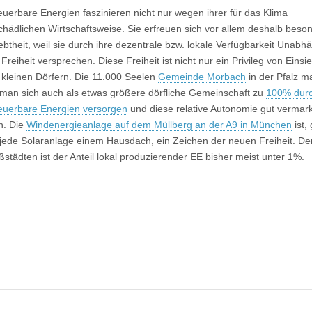
uerbare Energien faszinieren nicht nur wegen ihrer für das Klima
chädlichen Wirtschaftsweise. Sie erfreuen sich vor allem deshalb beso
ebtheit, weil sie durch ihre dezentrale bzw. lokale Verfügbarkeit Unabhä
Freiheit versprechen. Diese Freiheit ist nicht nur ein Privileg von Einsi
 kleinen Dörfern. Die 11.000 Seelen
Gemeinde Morbach
in der Pfalz ma
 man sich auch als etwas größere dörfliche Gemeinschaft zu
100% dur
euerbare Energien versorgen
und diese relative Autonomie gut vermar
n. Die
Windenergieanlage auf dem Müllberg an der A9 in München
ist,
 jede Solaranlage einem Hausdach, ein Zeichen der neuen Freiheit. De
städten ist der Anteil lokal produzierender EE bisher meist unter 1%.