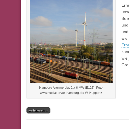
Umfeld
Erne
uns
Beli
und 
und
wie
Ern
kan
wie
Groß
Hamburg Altenwerder, 2 x 6 MW (E126), Foto:
www.mediaserver. hamburg.de/ W. Huppertz
weiterlesen →