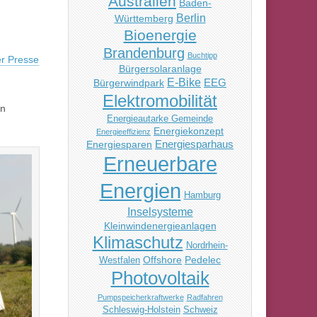
Australien
Baden-
Berlin
Württemberg
Bioenergie
Brandenburg
Buchtipp
er Presse
Bürgersolaranlage
E-Bike
EEG
Bürgerwindpark
Elektromobilität
en
Energieautarke Gemeinde
Energiekonzept
Energieeffizienz
Energiesparhaus
Energiesparen
Erneuerbare
Energien
Hamburg
Inselsysteme
Kleinwindenergieanlagen
Klimaschutz
Nordrhein-
Offshore
Pedelec
Westfalen
Photovoltaik
Pumpspeicherkraftwerke
Radfahren
Schleswig-Holstein
Schweiz