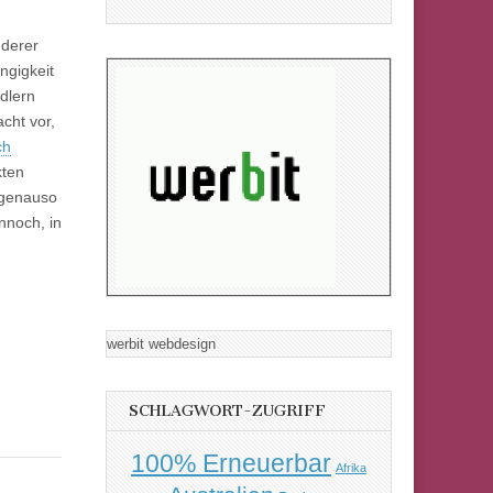
nderer
ngigkeit
edlern
cht vor,
ch
kten
 genauso
nnoch, in
werbit webdesign
SCHLAGWORT-ZUGRIFF
100% Erneuerbar
Afrika