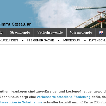
tz
Stromwende
Verkehrswende
Wärmewende
KÜRZUNGEN
IN EIGENER SACHE
IMPRESSUM
DATENSCH
arthermieanlagen sind zuverlässiger und kostengünstiger geword
über hinaus sorgt eine
verbesserte staatliche Förderung
dafür, da
Investition in Solarthermie
schneller bezahlt macht:
Bis zu 200 € p