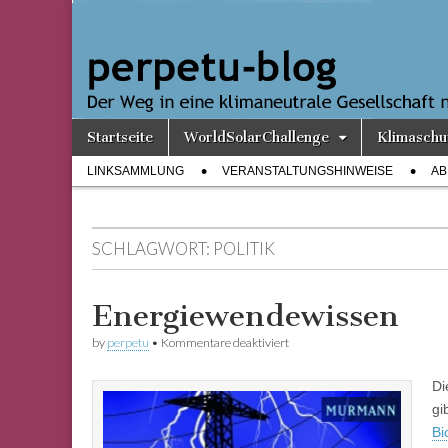
perpetu-
Der Weg in
eine
klimaneutrale
blog
Gesellschaft
nimmt
Gestalt an
Skip
Main
Startseite
WorldSolarChallenge
Klimaschu
to
menu
Sub
content
LINKSAMMLUNG
VERANSTALTUNGSHINWEISE
AB
menu
SCHLAGWORT:
POLITIK
Energiewendewissen
für
by
perpetu
•
Kommentare deaktiviert
Energiewendewissen
Di
gi
Bi