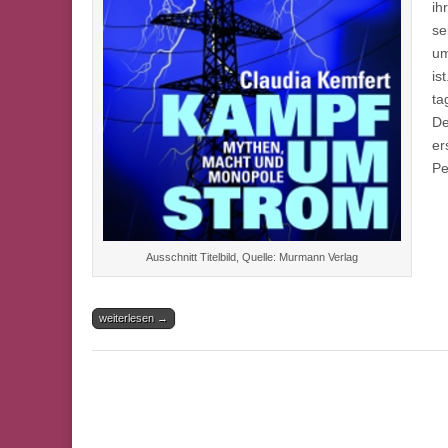
ih
se
um
is
ta
De
er
Pe
Ausschnitt Titelbild, Quelle: Murmann Verlag
weiterlesen →