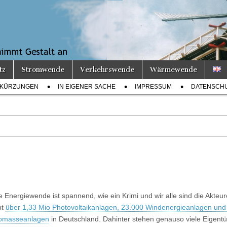
tz
Stromwende
Verkehrswende
Wärmewende
KÜRZUNGEN
IN EIGENER SACHE
IMPRESSUM
DATENSCH
e Energiewende ist spannend, wie ein Krimi und wir alle sind die Akteur
bt
über 1,33 Mio Photovoltaikanlagen, 23.000 Windenergieanlagen und
omasseanlagen
in Deutschland. Dahinter stehen genauso viele Eigent