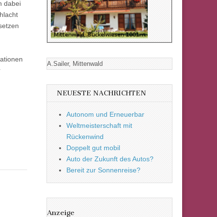
n dabei
hlacht
setzen
ationen
A.Sailer, Mittenwald
r
NEUESTE NACHRICHTEN
Autonom und Erneuerbar
Weltmeisterschaft mit
Rückenwind
Doppelt gut mobil
Auto der Zukunft des Autos?
Bereit zur Sonnenreise?
Anzeige