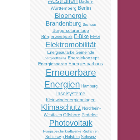
Australien
Baden-
Berlin
Württemberg
Bioenergie
Brandenburg
Buchtipp
Bürgersolaranlage
E-Bike
EEG
Bürgerwindpark
Elektromobilität
Energieautarke Gemeinde
Energiekonzept
Energieeffizienz
Energiesparhaus
Energiesparen
Erneuerbare
Energien
Hamburg
Inselsysteme
Kleinwindenergieanlagen
Klimaschutz
Nordrhein-
Offshore
Pedelec
Westfalen
Photovoltaik
Pumpspeicherkraftwerke
Radfahren
Schleswig-Holstein
Schweiz