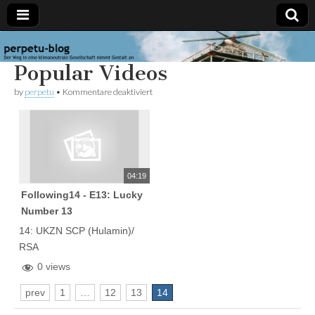
perpetu-
Der Weg in
Popular Videos
eine
klimaneutrale
blog
Gesellschaft
für
by
perpetu
•
Kommentare deaktiviert
nimmt
Popular
Gestalt an
Videos
04:19
Following14 - E13: Lucky
Number 13
14: UKZN SCP (Hulamin)/
RSA
0 views
prev
1
…
12
13
14