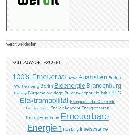
werbit webdesign
SCHLAGWORT-ZUGRIFF
100% Erneuerbar
Australien
Baden-
Afrika
Bioenergie
Brandenburg
Berlin
Württemberg
E-Bike
EEG
Bürgersolaranlage
Bürgerwindpark
Buchtipp
Elektromobilität
Energieautarke Gemeinde
Energiekonzept
Energiesparen
Energieeffizienz
Erneuerbare
Energiesparhaus
Energien
Inselsysteme
Hamburg