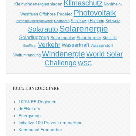
Klimaschutz
Kleinwindenergieanlagen
Nordrhein-
Photovoltaik
Offshore
Pedelec
Westfalen
Schleswig-Holstein
Schweiz
Pumpspeicherkraftwerke
Radfahren
Solarenergie
Solarauto
Solarflugzeug
Solarimpulse
Solarthermie
Statistik
Verkehr
Wasserkraft
Wasserstoff
SunRiser
Windenergie
World Solar
Weltumrundung
Challenge
WSC
100% ERNEUERBARE
100%-EE-Regionen
deENet e.V.
Energymap
Initiative 100 Prozent erneuerbar
Kommunal Erneuerbar