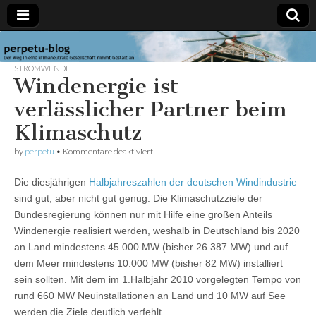
perpetu-
Der Weg in
eine
STROMWENDE
klimaneutrale
Windenergie ist
blog
Gesellschaft
nimmt
verlässlicher Partner beim
Gestalt an
Klimaschutz
für
by
perpetu
•
Kommentare deaktiviert
Windenergie
ist
Die diesjährigen
Halbjahreszahlen der deutschen Windindustrie
verlässlicher
Partner
sind gut, aber nicht gut genug. Die Klimaschutzziele der
beim
Bundesregierung können nur mit Hilfe eine großen Anteils
Klimaschutz
Windenergie realisiert werden, weshalb in Deutschland bis 2020
an Land mindestens 45.000 MW (bisher 26.387 MW) und auf
dem Meer mindestens 10.000 MW (bisher 82 MW) installiert
sein sollten. Mit dem im 1.Halbjahr 2010 vorgelegten Tempo von
rund 660 MW Neuinstallationen an Land und 10 MW auf See
werden die Ziele deutlich verfehlt.