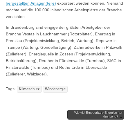
hergestellten Anlagen(teile)
exportiert werden können. Niemand
möchte auf die 100.000 inländischen Arbeitsplätze der Branche
verzichten.
In Brandenburg sind eingige der größten Arbeitgeber der
Branche Vestas in Lauchhammer (Rotorblätter), Enertrag in
Prenzlau (Projektentwicklung, Betrieb, Wartung), Repower in
Trampe (Wartung, Gondelfertigung), Zahnradwerke in Pritzwalk
(Zulieferer), Energiequelle in Zossen (Projektentwicklung,
Betriebsführung), Reuther in Fürstenwalde (Turmbau), SIAG in
Finsterwalde (Turmbau) und Rothe Erde in Eberswalde
(Zulieferer, Wälzlager).
Tags:
Klimaschutz
Windenergie
Post
Wie viel Erneuerbare Energien hat
das Land? →
navigation