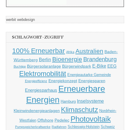
werbit webdesign
SCHLAGWORT-ZUGRIFF
100% Erneuerbar
Australien
Baden-
Afrika
Bioenergie
Brandenburg
Berlin
Württemberg
E-Bike
EEG
Bürgersolaranlage
Bürgerwindpark
Buchtipp
Elektromobilität
Energieautarke Gemeinde
Energiekonzept
Energiesparen
Energieeffizienz
Erneuerbare
Energiesparhaus
Energien
Inselsysteme
Hamburg
Klimaschutz
Kleinwindenergieanlagen
Nordrhein-
Photovoltaik
Offshore
Pedelec
Westfalen
Schleswig-Holstein
Schweiz
Pumpspeicherkraftwerke
Radfahren