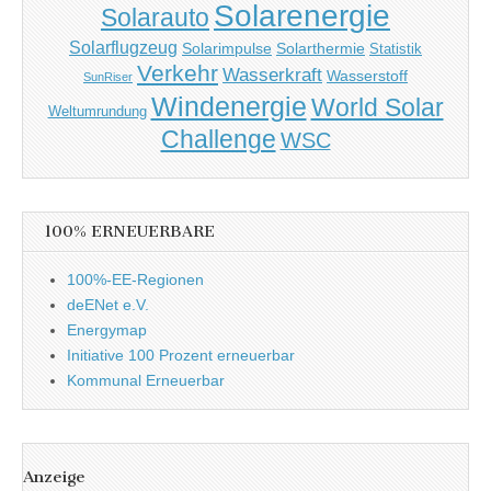
Solarenergie
Solarauto
Solarflugzeug
Solarimpulse
Solarthermie
Statistik
Verkehr
Wasserkraft
Wasserstoff
SunRiser
Windenergie
World Solar
Weltumrundung
Challenge
WSC
100% ERNEUERBARE
100%-EE-Regionen
deENet e.V.
Energymap
Initiative 100 Prozent erneuerbar
Kommunal Erneuerbar
Anzeige