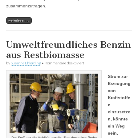
zusammenzutragen.
weiterlesen →
Umweltfreundliches Benzin
aus Restbiomasse
für
by
Susanne Ehlerding
•
Kommentare deaktiviert
Umweltfreundliches
Benzin
Strom zur
aus
Restbiomasse
Erzeugung
von
Kraftstoffe
n
einzusetze
n, könnte
ein Weg
sein,
Der Stoff, der die Mobilität antreibt: Entnahme einer Probe