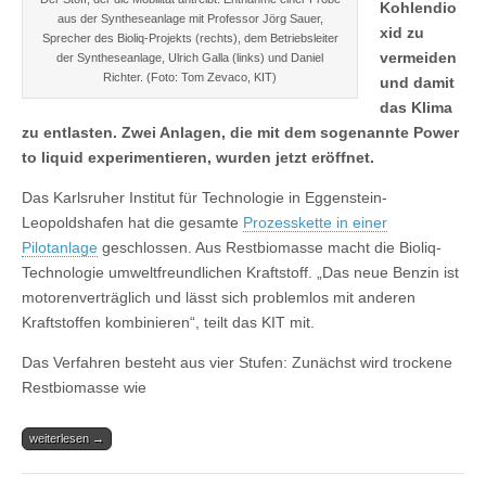
Kohlendio
aus der Syntheseanlage mit Professor Jörg Sauer,
xid zu
Sprecher des Bioliq-Projekts (rechts), dem Betriebsleiter
vermeiden
der Syntheseanlage, Ulrich Galla (links) und Daniel
Richter. (Foto: Tom Zevaco, KIT)
und damit
das Klima
zu entlasten. Zwei Anlagen, die mit dem sogenannte Power
to liquid experimentieren, wurden jetzt eröffnet.
Das Karlsruher Institut für Technologie in Eggenstein-
Leopoldshafen hat die gesamte
Prozesskette in einer
Pilotanlage
geschlossen. Aus Restbiomasse macht die Bioliq-
Technologie umweltfreundlichen Kraftstoff. „Das neue Benzin ist
motorenverträglich und lässt sich problemlos mit anderen
Kraftstoffen kombinieren“, teilt das KIT mit.
Das Verfahren besteht aus vier Stufen: Zunächst wird trockene
Restbiomasse wie
weiterlesen →