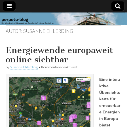
perpetu-
Der Weg in
eine
AUTOR:
SUSANNE EHLERDING
klimaneutrale
blog
Gesellschaft
nimmt
Gestalt an
Energiewende europaweit
online sichtbar
für
by
Susanne Ehlerding
•
Kommentare deaktiviert
Energiewende
europaweit
Eine intera
online
sichtbar
ktive
Übersichts
karte für
erneuerbar
e Energien
in Europa
bietet