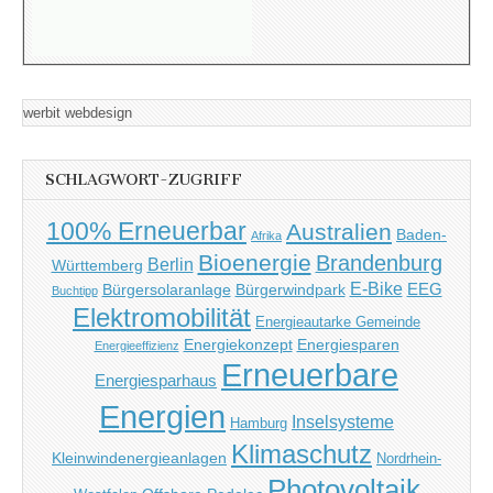
werbit webdesign
SCHLAGWORT-ZUGRIFF
100% Erneuerbar
Australien
Baden-
Afrika
Bioenergie
Brandenburg
Berlin
Württemberg
E-Bike
EEG
Bürgersolaranlage
Bürgerwindpark
Buchtipp
Elektromobilität
Energieautarke Gemeinde
Energiekonzept
Energiesparen
Energieeffizienz
Erneuerbare
Energiesparhaus
Energien
Inselsysteme
Hamburg
Klimaschutz
Kleinwindenergieanlagen
Nordrhein-
Photovoltaik