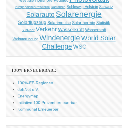
Offshore
Pedelec
Westfalen
Schleswig-Holstein
Schweiz
Pumpspeicherkraftwerke
Radfahren
Solarenergie
Solarauto
Solarflugzeug
Solarimpulse
Solarthermie
Statistik
Verkehr
Wasserkraft
Wasserstoff
SunRiser
Windenergie
World Solar
Weltumrundung
Challenge
WSC
100% ERNEUERBARE
100%-EE-Regionen
deENet e.V.
Energymap
Initiative 100 Prozent erneuerbar
Kommunal Erneuerbar