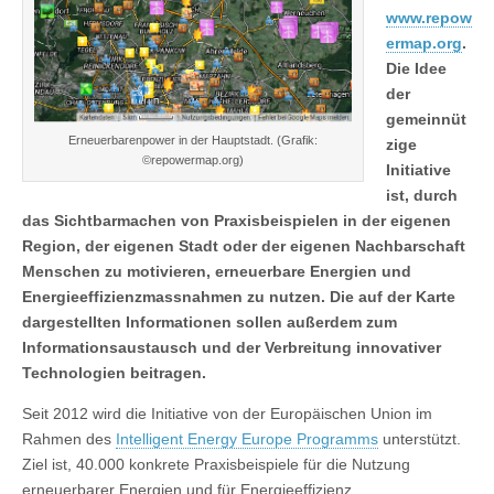
www.repow
ermap.org
.
Die Idee
der
gemeinnüt
Erneuerbarenpower in der Hauptstadt. (Grafik:
zige
©repowermap.org)
Initiative
ist, durch
das Sichtbarmachen von Praxisbeispielen in der eigenen
Region, der eigenen Stadt oder der eigenen Nachbarschaft
Menschen zu motivieren, erneuerbare Energien und
Energieeffizienzmassnahmen zu nutzen. Die auf der Karte
dargestellten Informationen sollen außerdem zum
Informationsaustausch und der Verbreitung innovativer
Technologien beitragen.
Seit 2012 wird die Initiative von der Europäischen Union im
Rahmen des
Intelligent Energy Europe Programms
unterstützt.
Ziel ist, 40.000 konkrete Praxisbeispiele für die Nutzung
erneuerbarer Energien und für Energieeffizienz