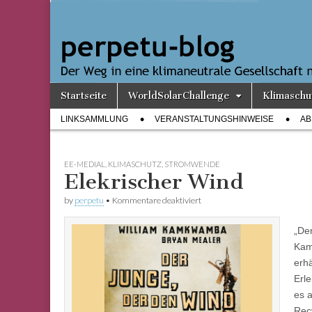
perpetu-
Der Weg in
eine
klimaneutrale
blog
Gesellschaft
nimmt
Gestalt an
Skip
Main
Startseite
WorldSolarChallenge
Klimaschu
to
menu
Sub
content
LINKSAMMLUNG
VERANSTALTUNGSHINWEISE
AB
menu
EE-MEDIAL
,
KLIMASCHUTZ
,
STROMWENDE
Elekrischer Wind
für
by
perpetu
•
Kommentare deaktiviert
Elekrischer
Wind
„Der
Kam
erh
Erl
es 
Recy