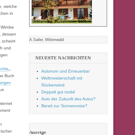
e, welche
chen in
rf Wimbe
n, dessen
A.Sailer, Mittenwald
 scheint
ch und
igen
NEUESTE NACHRICHTEN
ichte
„,
Autonom und Erneuerbar
das Buch
Weltmeisterschaft mit
ungen
Rückenwind
aus
Doppelt gut mobil
Auto der Zukunft des Autos?
nternet
Bereit zur Sonnenreise?
inment
h
rischer
Anzeige