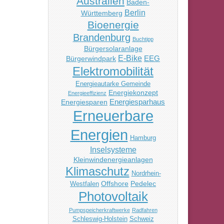
Australien
Baden-
Berlin
Württemberg
Bioenergie
Brandenburg
Buchtipp
Bürgersolaranlage
E-Bike
EEG
Bürgerwindpark
Elektromobilität
Energieautarke Gemeinde
Energiekonzept
Energieeffizienz
Energiesparhaus
Energiesparen
Erneuerbare
Energien
Hamburg
Inselsysteme
Kleinwindenergieanlagen
Klimaschutz
Nordrhein-
Offshore
Pedelec
Westfalen
Photovoltaik
Pumpspeicherkraftwerke
Radfahren
Schleswig-Holstein
Schweiz