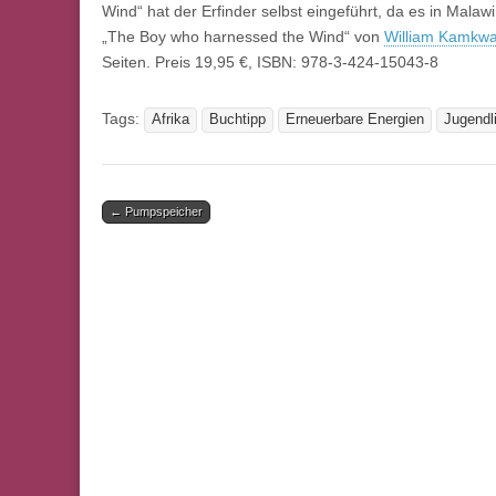
Wind“ hat der Erfinder selbst eingeführt, da es in Malaw
„The Boy who harnessed the Wind“ von
William Kamkw
Seiten. Preis 19,95 €, ISBN: 978-3-424-15043-8
Tags:
Afrika
Buchtipp
Erneuerbare Energien
Jugendl
Post
← Pumpspeicher
navigation