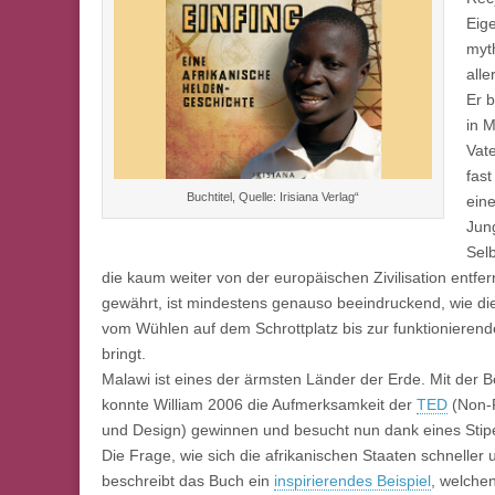
Eig
myt
alle
Er b
in 
Vate
fast
Buchtitel, Quelle: Irisiana Verlag“
ein
Jun
Sel
die kaum weiter von der europäischen Zivilisation entfern
gewährt, ist mindestens genauso beeindruckend, wie di
vom Wühlen auf dem Schrottplatz bis zur funktionierende
bringt.
Malawi ist eines der ärmsten Länder der Erde. Mit der B
konnte William 2006 die Aufmerksamkeit der
TED
(Non-P
und Design) gewinnen und besucht nun dank eines Sti
Die Frage, wie sich die afrikanischen Staaten schneller 
beschreibt das Buch ein
inspirierendes Beispiel
, welchen