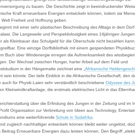
enversorgung zu bauen. Die Geschichte zeigt in beeindruckender Weis
hische Kraft erneuerbare Energien entwickeln können, indem sie Mens
r Welt Freiheit und Hoffnung geben.
eginnt mit einer sehr plastischen Beschreibung des Alltags in dem Do
Malawi. Die Langeweile und Perspektivlosigkeit eines 14jährigen Junge
r als Kleinbauer das Schulgeld für die Oberschule nicht bezahlen kann,
 greifbar. Eine winzige Dorfbibliothek mit einem gespendeten Physikbu
em Buch über Windenergie erregen die Aufmerksamkeit des wissbegier
gen. Der Wechsel zwischen Hunger, harter Arbeit auf dem Feld und
bststudium in der Hängematte zeichnet eine „
Afrikanische Heldengesch
t sein könnte. Der tiefe Einblick in die Afrikanische Gesellschaft, den 
e auch für Physik-Laien sehr verständlich beschriebene
Odyssee des J
n Kleinwindkraftanlage, die erstmals elektrisches Licht in das Elternh
erichterstattung über die Erfindung des Jungen in der Zeitung und im I
rofit Organisation zur Verbreitung von Ideen aus Technology, Enterta
pendiums eine weiterführende
Schule in Südafrika
.
und zugleich nachhaltiger entwickeln können bleibt weiter ungelöst, doc
 Beitrag Erneuerbare Energien dazu leisten können. Den Begriff „elekt