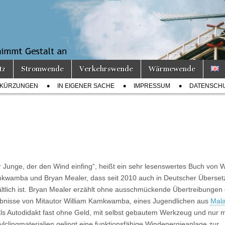
tz
Stromwende
Verkehrswende
Wärmewende
KÜRZUNGEN
IN EIGENER SACHE
IMPRESSUM
DATENSCH
 Junge, der den Wind einfing“, heißt ein sehr lesenswertes Buch von W
kwamba und Bryan Mealer, dass seit 2010 auch in Deutscher Überse
ältlich ist. Bryan Mealer erzählt ohne ausschmückende Übertreibungen 
ebnisse von Mitautor William Kamkwamba, eines Jugendlichen aus
Mal
als Autodidakt fast ohne Geld, mit selbst gebautem Werkzeug und nur m
lclingmaterialien gelingt eine funktionsfähige Windenergieanlage zur