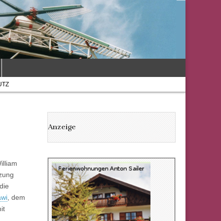
UTZ
Anzeige
illiam
tzung
die
awi
, dem
it