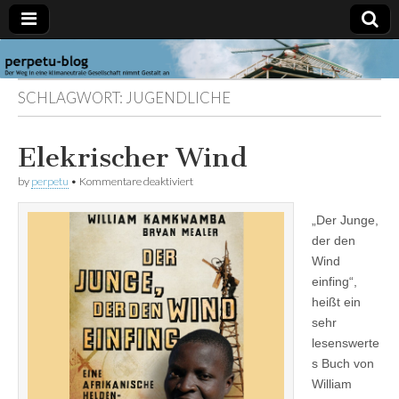
perpetu-
Der Weg in
eine
SCHLAGWORT:
JUGENDLICHE
klimaneutrale
blog
Gesellschaft
nimmt
Gestalt an
Elekrischer Wind
für
by
perpetu
•
Kommentare deaktiviert
Elekrischer
Wind
„Der Junge,
der den
Wind
einfing“,
heißt ein
sehr
lesenswerte
s Buch von
William