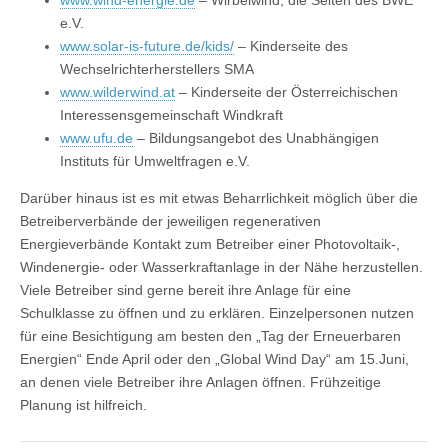
www.wind-energie.de
– Wirbelwind, die Seiten des BWE
e.V.
www.solar-is-future.de/kids/
– Kinderseite des
Wechselrichterherstellers SMA
www.wilderwind.at
– Kinderseite der Österreichischen
Interessensgemeinschaft Windkraft
www.ufu.de
– Bildungsangebot des Unabhängigen
Instituts für Umweltfragen e.V.
Darüber hinaus ist es mit etwas Beharrlichkeit möglich über die
Betreiberverbände der jeweiligen regenerativen
Energieverbände Kontakt zum Betreiber einer Photovoltaik-,
Windenergie- oder Wasserkraftanlage in der Nähe herzustellen.
Viele Betreiber sind gerne bereit ihre Anlage für eine
Schulklasse zu öffnen und zu erklären. Einzelpersonen nutzen
für eine Besichtigung am besten den „Tag der Erneuerbaren
Energien“ Ende April oder den „Global Wind Day“ am 15.Juni,
an denen viele Betreiber ihre Anlagen öffnen. Frühzeitige
Planung ist hilfreich.