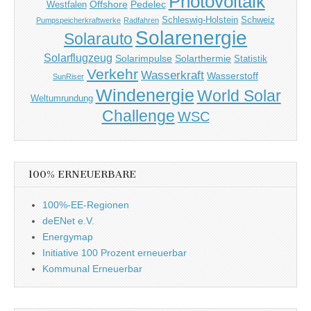
Photovoltaik
Offshore
Pedelec
Westfalen
Schleswig-Holstein
Schweiz
Pumpspeicherkraftwerke
Radfahren
Solarenergie
Solarauto
Solarflugzeug
Solarimpulse
Solarthermie
Statistik
Verkehr
Wasserkraft
Wasserstoff
SunRiser
Windenergie
World Solar
Weltumrundung
Challenge
WSC
100% ERNEUERBARE
100%-EE-Regionen
deENet e.V.
Energymap
Initiative 100 Prozent erneuerbar
Kommunal Erneuerbar