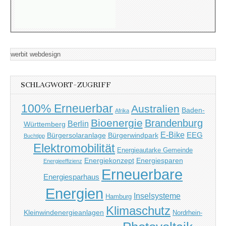
werbit webdesign
SCHLAGWORT-ZUGRIFF
100% Erneuerbar
Australien
Baden-
Afrika
Bioenergie
Brandenburg
Berlin
Württemberg
E-Bike
EEG
Bürgersolaranlage
Bürgerwindpark
Buchtipp
Elektromobilität
Energieautarke Gemeinde
Energiekonzept
Energiesparen
Energieeffizienz
Erneuerbare
Energiesparhaus
Energien
Inselsysteme
Hamburg
Klimaschutz
Kleinwindenergieanlagen
Nordrhein-