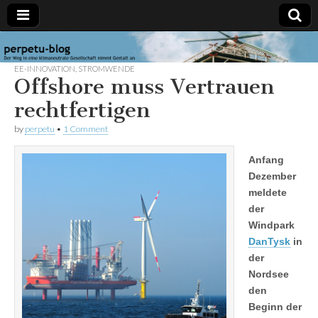
perpetu-
Der Weg in
eine
EE-INNOVATION
,
STROMWENDE
klimaneutrale
Offshore muss Vertrauen
blog
Gesellschaft
nimmt
rechtfertigen
Gestalt an
by
perpetu
•
1 Comment
Anfang
Dezember
meldete
der
Windpark
DanTysk
in
der
Nordsee
den
Beginn der