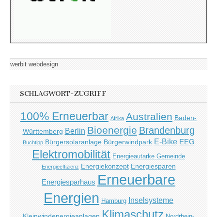
werbit webdesign
SCHLAGWORT-ZUGRIFF
100% Erneuerbar
Australien
Baden-
Afrika
Bioenergie
Brandenburg
Berlin
Württemberg
E-Bike
EEG
Bürgersolaranlage
Bürgerwindpark
Buchtipp
Elektromobilität
Energieautarke Gemeinde
Energiekonzept
Energiesparen
Energieeffizienz
Erneuerbare
Energiesparhaus
Energien
Inselsysteme
Hamburg
Klimaschutz
Kleinwindenergieanlagen
Nordrhein-