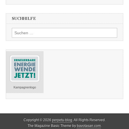
SUCHHILFE
Suchen
nach:
Kampagnenlogo
Copyright © 2026
perpetu-blog
. All Rights Reserved.
The Magazine Basic Theme by
bavotasan.com
.