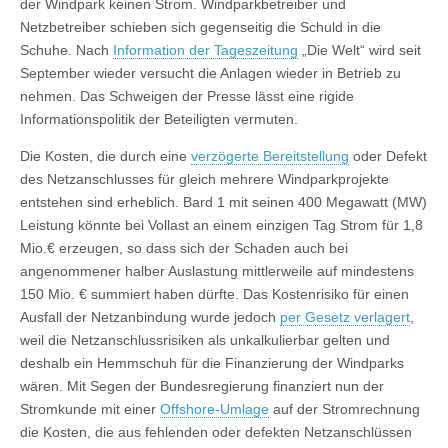
der Windpark keinen Strom. Windparkbetreiber und
Netzbetreiber schieben sich gegenseitig die Schuld in die
Schuhe. Nach
Information der Tageszeitung
„Die Welt“ wird seit
September wieder versucht die Anlagen wieder in Betrieb zu
nehmen. Das Schweigen der Presse lässt eine rigide
Informationspolitik der Beteiligten vermuten.
Die Kosten, die durch eine
verzögerte Bereitstellung
oder Defekt
des Netzanschlusses für gleich mehrere Windparkprojekte
entstehen sind erheblich. Bard 1 mit seinen 400 Megawatt (MW)
Leistung könnte bei Vollast an einem einzigen Tag Strom für 1,8
Mio.€ erzeugen, so dass sich der Schaden auch bei
angenommener halber Auslastung mittlerweile auf mindestens
150 Mio. € summiert haben dürfte. Das Kostenrisiko für einen
Ausfall der Netzanbindung wurde jedoch
per Gesetz verlagert
,
weil die Netzanschlussrisiken als unkalkulierbar gelten und
deshalb ein Hemmschuh für die Finanzierung der Windparks
wären. Mit Segen der Bundesregierung finanziert nun der
Stromkunde mit einer
Offshore-Umlage
auf der Stromrechnung
die Kosten, die aus fehlenden oder defekten Netzanschlüssen