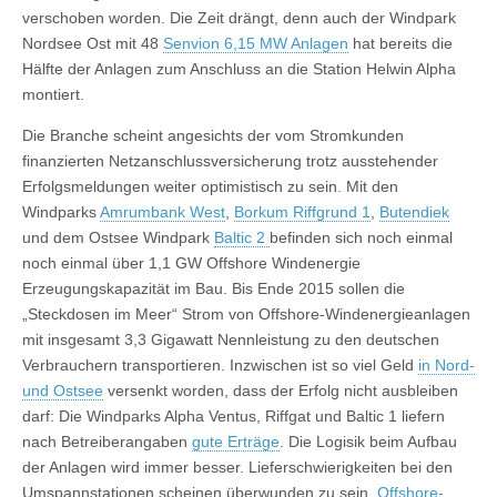
verschoben worden. Die Zeit drängt, denn auch der Windpark
Nordsee Ost mit 48
Senvion 6,15 MW Anlagen
hat bereits die
Hälfte der Anlagen zum Anschluss an die Station Helwin Alpha
montiert.
Die Branche scheint angesichts der vom Stromkunden
finanzierten Netzanschlussversicherung trotz ausstehender
Erfolgsmeldungen weiter optimistisch zu sein. Mit den
Windparks
Amrumbank West
,
Borkum Riffgrund 1
,
Butendiek
und dem Ostsee Windpark
Baltic 2
befinden sich noch einmal
noch einmal über 1,1 GW Offshore Windenergie
Erzeugungskapazität im Bau. Bis Ende 2015 sollen die
„Steckdosen im Meer“ Strom von Offshore-Windenergieanlagen
mit insgesamt 3,3 Gigawatt Nennleistung zu den deutschen
Verbrauchern transportieren. Inzwischen ist so viel Geld
in Nord-
und Ostsee
versenkt worden, dass der Erfolg nicht ausbleiben
darf: Die Windparks Alpha Ventus, Riffgat und Baltic 1 liefern
nach Betreiberangaben
gute Erträge
. Die Logisik beim Aufbau
der Anlagen wird immer besser. Lieferschwierigkeiten bei den
Umspannstationen scheinen überwunden zu sein.
Offshore-