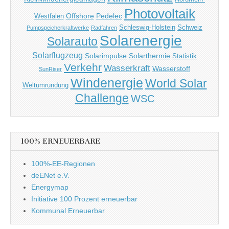
Photovoltaik
Offshore
Pedelec
Westfalen
Schleswig-Holstein
Schweiz
Pumpspeicherkraftwerke
Radfahren
Solarenergie
Solarauto
Solarflugzeug
Solarimpulse
Solarthermie
Statistik
Verkehr
Wasserkraft
Wasserstoff
SunRiser
Windenergie
World Solar
Weltumrundung
Challenge
WSC
100% ERNEUERBARE
100%-EE-Regionen
deENet e.V.
Energymap
Initiative 100 Prozent erneuerbar
Kommunal Erneuerbar