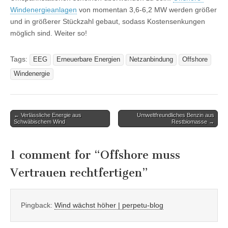
Windenergieanlagen
von momentan 3,6-6,2 MW werden größer
und in größerer Stückzahl gebaut, sodass Kostensenkungen
möglich sind. Weiter so!
Tags:
EEG
Erneuerbare Energien
Netzanbindung
Offshore
Windenergie
Post
← Verlässliche Energie aus
Umweltfreundliches Benzin aus
Schwäbischem Wind
Restbiomasse →
navigation
1 comment for “
Offshore muss
Vertrauen rechtfertigen
”
Pingback:
Wind wächst höher | perpetu-blog