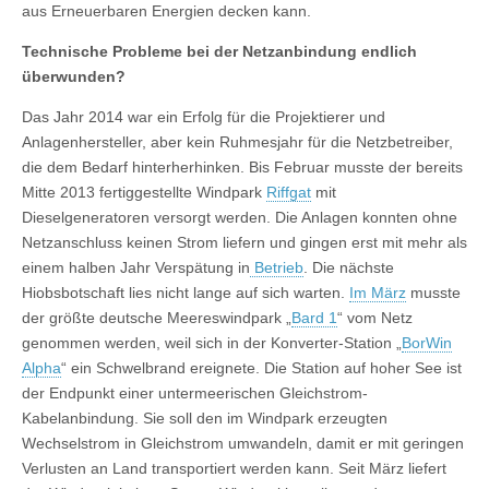
aus Erneuerbaren Energien decken kann.
Technische Probleme bei der Netzanbindung endlich
überwunden?
Das Jahr 2014 war ein Erfolg für die Projektierer und
Anlagenhersteller, aber kein Ruhmesjahr für die Netzbetreiber,
die dem Bedarf hinterherhinken. Bis Februar musste der bereits
Mitte 2013 fertiggestellte Windpark
Riffgat
mit
Dieselgeneratoren versorgt werden. Die Anlagen konnten ohne
Netzanschluss keinen Strom liefern und gingen erst mit mehr als
einem halben Jahr Verspätung in
Betrieb
. Die nächste
Hiobsbotschaft lies nicht lange auf sich warten.
Im März
musste
der größte deutsche Meereswindpark „
Bard 1
“ vom Netz
genommen werden, weil sich in der Konverter-Station „
BorWin
Alpha
“ ein Schwelbrand ereignete. Die Station auf hoher See ist
der Endpunkt einer untermeerischen Gleichstrom-
Kabelanbindung. Sie soll den im Windpark erzeugten
Wechselstrom in Gleichstrom umwandeln, damit er mit geringen
Verlusten an Land transportiert werden kann. Seit März liefert