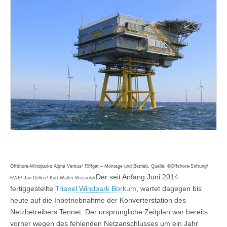
Offshore-Windparks Alpha Ventus/ Riffgat – Montage und Betrieb, Quelle: ©Offshore-Stiftung/
Der seit Anfang Juni 2014
EWE/ Jan Oelker/ Kurt-Walter Wessolek
fertiggestellte
Trianel Windpark Borkum
, wartet dagegen bis
heute auf die Inbetriebnahme der Konverterstation des
Netzbetreibers Tennet. Der ursprüngliche Zeitplan war bereits
vorher wegen des fehlenden Netzanschlusses um ein Jahr