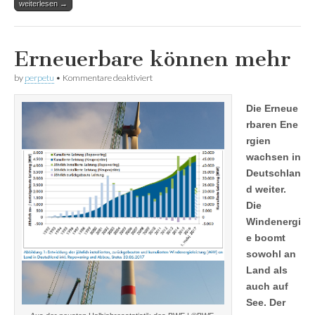
weiterlesen →
Erneuerbare können mehr
für
by
perpetu
•
Kommentare deaktiviert
Erneuerbare
können
Die Erneue
mehr
rbaren Ene
rgien
wachsen in
Deutschlan
d weiter.
Die
Windenergi
e boomt
sowohl an
Land als
auch auf
See. Der