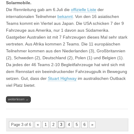
Solarmobile.
Die Rennleitung gab am 6.Juli die
offizielle Liste
der
internationalen Teilnehmer
bekannt
. Von den 16 asiatischen
Teams kommt ein Viertel aus Japan. Die USA schicken 7 der 9
Fahrzeuge aus Amerika, nur 1 davon aus Südamerika.
Gastgeber Australien ist mit 7 Fahrzeugen dieses Mal sehr stark
vertreten. Aus Afrika kommen 2 Teams. Die 11 europäischen
Teilnehmer kommen aus den Niederlanden (3), Großbritannien
(2), Schweden (2), Deutschland (2), Polen (1) und Belgien (1).
Da jedes der 46 Teams 2-10 Begleitfahrzeuge hat wird sich mit
dem Rennstart ein beeindruckender Fahrzeugpulk in Bewegung
setzen. Gut, dass der
Stuart Highway
im australischen Outback
viel Platz bietet.
weiterlesen →
Page 3 of 6
«
1
2
3
4
5
6
»