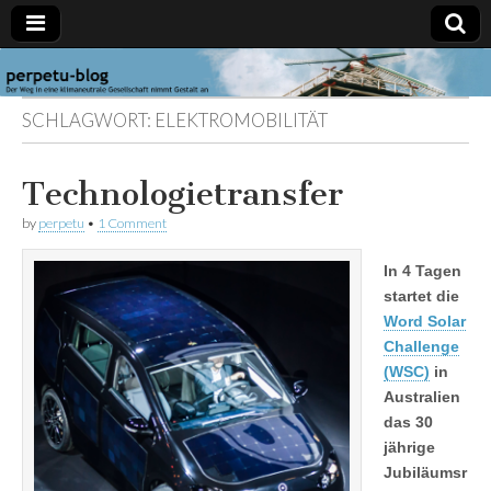
perpetu-
Der Weg in
eine
SCHLAGWORT:
ELEKTROMOBILITÄT
klimaneutrale
blog
Gesellschaft
nimmt
Gestalt an
Technologietransfer
by
perpetu
•
1 Comment
In 4 Tagen
startet die
Word Solar
Challenge
(WSC)
in
Australien
das 30
jährige
Jubiläumsr