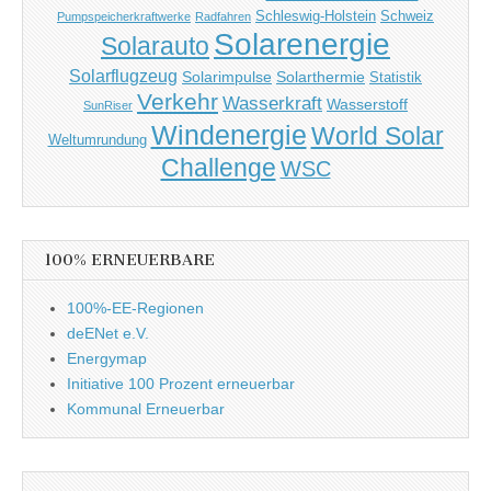
Schleswig-Holstein
Schweiz
Pumpspeicherkraftwerke
Radfahren
Solarenergie
Solarauto
Solarflugzeug
Solarimpulse
Solarthermie
Statistik
Verkehr
Wasserkraft
Wasserstoff
SunRiser
Windenergie
World Solar
Weltumrundung
Challenge
WSC
100% ERNEUERBARE
100%-EE-Regionen
deENet e.V.
Energymap
Initiative 100 Prozent erneuerbar
Kommunal Erneuerbar