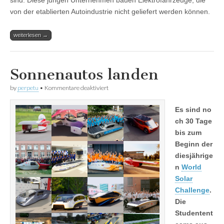
sind. Diese jungen Unternehmen bauen Elektrofahrzeuge, die
von der etablierten Autoindustrie nicht geliefert werden können.
weiterlesen →
Sonnenautos landen
für
by
perpetu
•
Kommentare deaktiviert
Sonnenautos
landen
Es sind no
ch 30 Tage
bis zum
Beginn der
diesjährige
n
World
Solar
Challenge
.
Die
Studentent