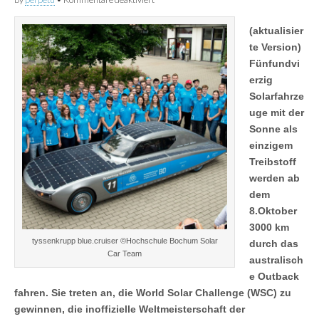
Gedränge
im
(aktualisier
Outback?
te Version)
Fünfundvi
erzig
Solarfahrze
uge mit der
Sonne als
einzigem
Treibstoff
werden ab
dem
8.Oktober
3000 km
tyssenkrupp blue.cruiser ©Hochschule Bochum Solar
durch das
Car Team
australisch
e Outback
fahren. Sie treten an, die World Solar Challenge (WSC) zu
gewinnen, die inoffizielle Weltmeisterschaft der