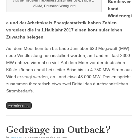
Aus der neusten Halbjahresstatistik des BWE | ©BWE,
Bundesver
VDMA, Deutsche Windguard
band
Windenergi
e und der Arbeitskreis Energiestatistik haben Zahlen
vorgelegt die im 1.Halbjahr 2017 einen kontinuierlichen
Zuwachs belegen.
Auf dem Meer konnten bis Ende Juni über 623 Megawatt (MW)
neue Windleistung neu installiert werden, an Land mit fast 2300
MW nahezu viermal so viel. Auf dem Meer vor der deutschen
Küste können damit bei steifer Brise bis zu 4.750 MW Strom aus
Wind erzeugt werden, an Land etwa 48.000 MW. Das entspricht
zusammen theoretisch etwa zwei Drittel des durchschnittlichen
Strombedarfs.
weiterlesen →
Gedränge im Outback?
für
by
perpetu
•
Kommentare deaktiviert