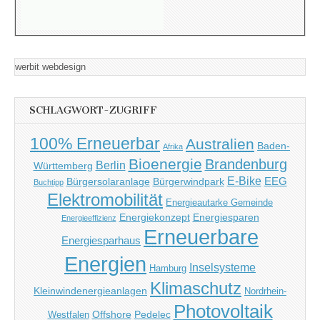
werbit webdesign
SCHLAGWORT-ZUGRIFF
100% Erneuerbar
Australien
Baden-
Afrika
Bioenergie
Brandenburg
Berlin
Württemberg
E-Bike
EEG
Bürgersolaranlage
Bürgerwindpark
Buchtipp
Elektromobilität
Energieautarke Gemeinde
Energiekonzept
Energiesparen
Energieeffizienz
Erneuerbare
Energiesparhaus
Energien
Inselsysteme
Hamburg
Klimaschutz
Kleinwindenergieanlagen
Nordrhein-
Photovoltaik
Offshore
Pedelec
Westfalen