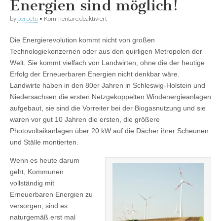
Energien sind möglich!
für
by
perpetu
•
Kommentare deaktiviert
100%
Erneuerbare
Die Energierevolution kommt nicht von großen
Energien
sind
Technologiekonzernen oder aus den quirligen Metropolen der
möglich!
Welt. Sie kommt vielfach von Landwirten, ohne die der heutige
Erfolg der Erneuerbaren Energien nicht denkbar wäre.
Landwirte haben in den 80er Jahren in Schleswig-Holstein und
Niedersachsen die ersten Netzgekoppelten Windenergieanlagen
aufgebaut, sie sind die Vorreiter bei der Biogasnutzung und sie
waren vor gut 10 Jahren die ersten, die größere
Photovoltaikanlagen über 20 kW auf die Dächer ihrer Scheunen
und Ställe montierten.
Wenn es heute darum
geht, Kommunen
vollständig mit
Erneuerbaren Energien zu
versorgen, sind es
naturgemäß erst mal