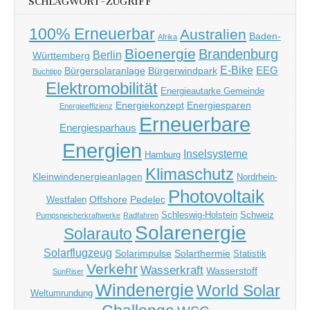
SCHLAGWORT-ZUGRIFF
100% Erneuerbar
Australien
Baden-
Afrika
Bioenergie
Brandenburg
Berlin
Württemberg
E-Bike
EEG
Bürgersolaranlage
Bürgerwindpark
Buchtipp
Elektromobilität
Energieautarke Gemeinde
Energiekonzept
Energiesparen
Energieeffizienz
Erneuerbare
Energiesparhaus
Energien
Inselsysteme
Hamburg
Klimaschutz
Kleinwindenergieanlagen
Nordrhein-
Photovoltaik
Offshore
Pedelec
Westfalen
Schleswig-Holstein
Schweiz
Pumpspeicherkraftwerke
Radfahren
Solarenergie
Solarauto
Solarflugzeug
Solarimpulse
Solarthermie
Statistik
Verkehr
Wasserkraft
Wasserstoff
SunRiser
Windenergie
World Solar
Weltumrundung