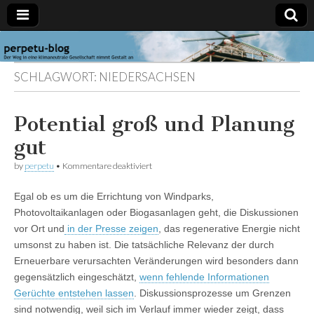
perpetu-
Der Weg in
eine
SCHLAGWORT:
NIEDERSACHSEN
klimaneutrale
blog
Gesellschaft
nimmt
Gestalt an
Potential groß und Planung
gut
für
by
perpetu
•
Kommentare deaktiviert
Potential
groß
Egal ob es um die Errichtung von Windparks,
und
Planung
Photovoltaikanlagen oder Biogasanlagen geht, die Diskussionen
gut
vor Ort und
in der Presse zeigen
, das regenerative Energie nicht
umsonst zu haben ist. Die tatsächliche Relevanz der durch
Erneuerbare verursachten Veränderungen wird besonders dann
gegensätzlich eingeschätzt,
wenn fehlende Informationen
Gerüchte entstehen lassen
. Diskussionsprozesse um Grenzen
sind notwendig, weil sich im Verlauf immer wieder zeigt, dass