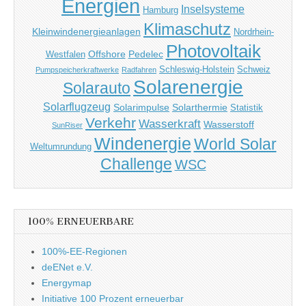
Energien
Inselsysteme
Hamburg
Klimaschutz
Kleinwindenergieanlagen
Nordrhein-
Photovoltaik
Offshore
Pedelec
Westfalen
Schleswig-Holstein
Schweiz
Pumpspeicherkraftwerke
Radfahren
Solarenergie
Solarauto
Solarflugzeug
Solarimpulse
Solarthermie
Statistik
Verkehr
Wasserkraft
Wasserstoff
SunRiser
Windenergie
World Solar
Weltumrundung
Challenge
WSC
100% ERNEUERBARE
100%-EE-Regionen
deENet e.V.
Energymap
Initiative 100 Prozent erneuerbar