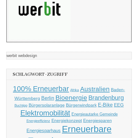
werbit webdesign
SCHLAGWORT-ZUGRIFF
100% Erneuerbar
Australien
Baden-
Afrika
Bioenergie
Brandenburg
Berlin
Württemberg
E-Bike
EEG
Bürgersolaranlage
Bürgerwindpark
Buchtipp
Elektromobilität
Energieautarke Gemeinde
Energiekonzept
Energiesparen
Energieeffizienz
Erneuerbare
Energiesparhaus