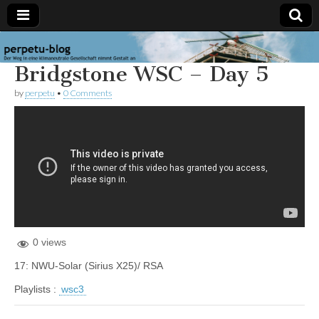
perpetu-
Der Weg in
Bridgstone WSC – Day 5
eine
klimaneutrale
blog
Gesellschaft
by
perpetu
•
0 Comments
nimmt
Gestalt an
0 views
17: NWU-Solar (Sirius X25)/ RSA
Playlists :
wsc3