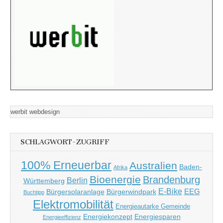
werbit webdesign
SCHLAGWORT-ZUGRIFF
100% Erneuerbar
Australien
Baden-
Afrika
Bioenergie
Brandenburg
Berlin
Württemberg
E-Bike
EEG
Bürgersolaranlage
Bürgerwindpark
Buchtipp
Elektromobilität
Energieautarke Gemeinde
Energiekonzept
Energiesparen
Energieeffizienz