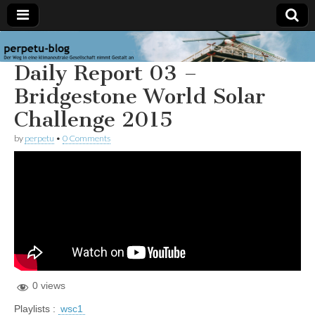
perpetu-
Der Weg in
Daily Report 03 –
eine
klimaneutrale
blog
Gesellschaft
Bridgestone World Solar
nimmt
Gestalt an
Challenge 2015
by
perpetu
•
0 Comments
0 views
Playlists :
wsc1