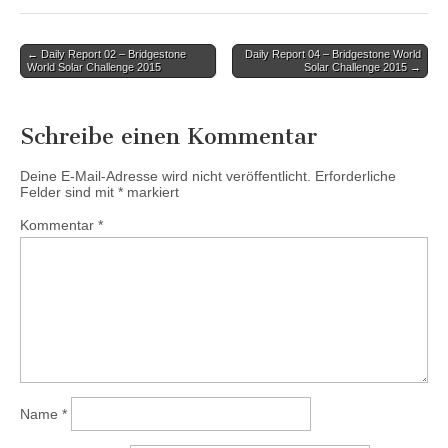
Post
← Daily Report 02 – Bridgestone
Daily Report 04 – Bridgestone World
World Solar Challenge 2015
Solar Challenge 2015 →
navigation
Schreibe einen Kommentar
Deine E-Mail-Adresse wird nicht veröffentlicht.
Erforderliche
Felder sind mit
*
markiert
Kommentar
*
Name
*