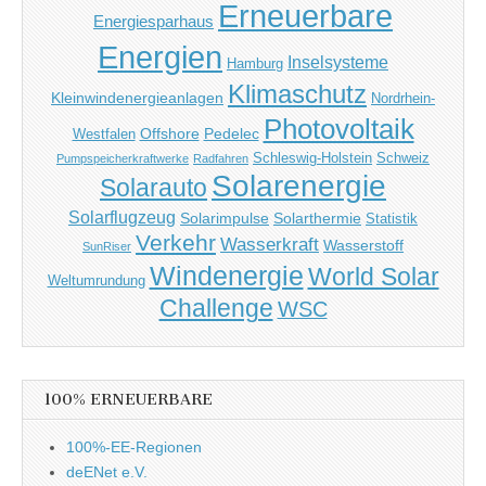
Erneuerbare
Energiesparhaus
Energien
Inselsysteme
Hamburg
Klimaschutz
Kleinwindenergieanlagen
Nordrhein-
Photovoltaik
Offshore
Pedelec
Westfalen
Schleswig-Holstein
Schweiz
Pumpspeicherkraftwerke
Radfahren
Solarenergie
Solarauto
Solarflugzeug
Solarimpulse
Solarthermie
Statistik
Verkehr
Wasserkraft
Wasserstoff
SunRiser
Windenergie
World Solar
Weltumrundung
Challenge
WSC
100% ERNEUERBARE
100%-EE-Regionen
deENet e.V.