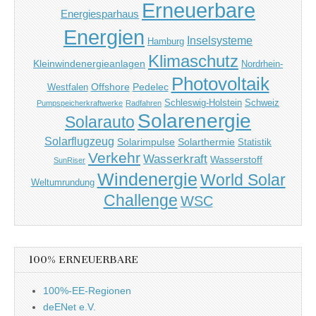
Erneuerbare
Energiesparhaus
Energien
Inselsysteme
Hamburg
Klimaschutz
Kleinwindenergieanlagen
Nordrhein-
Photovoltaik
Offshore
Pedelec
Westfalen
Schleswig-Holstein
Schweiz
Pumpspeicherkraftwerke
Radfahren
Solarenergie
Solarauto
Solarflugzeug
Solarimpulse
Solarthermie
Statistik
Verkehr
Wasserkraft
Wasserstoff
SunRiser
Windenergie
World Solar
Weltumrundung
Challenge
WSC
100% ERNEUERBARE
100%-EE-Regionen
deENet e.V.