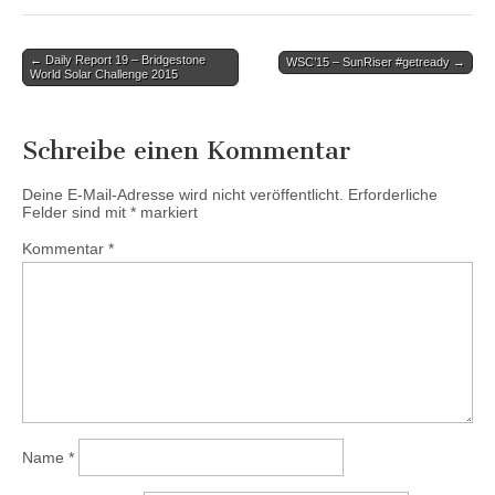
Post
← Daily Report 19 – Bridgestone
WSC’15 – SunRiser #getready →
World Solar Challenge 2015
navigation
Schreibe einen Kommentar
Deine E-Mail-Adresse wird nicht veröffentlicht.
Erforderliche
Felder sind mit
*
markiert
Kommentar
*
Name
*