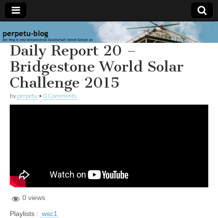
perpetu-
Der Weg in
Daily Report 20 –
eine
klimaneutrale
blog
Gesellschaft
Bridgestone World Solar
nimmt
Gestalt an
Challenge 2015
by
perpetu
•
0 Comments
0 views
Playlists :
wsc1