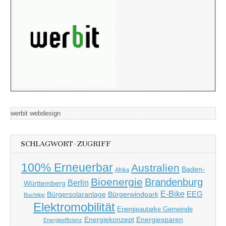
werbit webdesign
SCHLAGWORT-ZUGRIFF
100% Erneuerbar
Australien
Baden-
Afrika
Bioenergie
Brandenburg
Berlin
Württemberg
E-Bike
EEG
Bürgersolaranlage
Bürgerwindpark
Buchtipp
Elektromobilität
Energieautarke Gemeinde
Energiekonzept
Energiesparen
Energieeffizienz