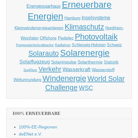
Erneuerbare
Energiesparhaus
Energien
Inselsysteme
Hamburg
Klimaschutz
Kleinwindenergieanlagen
Nordrhein-
Photovoltaik
Offshore
Pedelec
Westfalen
Schleswig-Holstein
Schweiz
Pumpspeicherkraftwerke
Radfahren
Solarenergie
Solarauto
Solarflugzeug
Solarimpulse
Solarthermie
Statistik
Verkehr
Wasserkraft
Wasserstoff
SunRiser
Windenergie
World Solar
Weltumrundung
Challenge
WSC
100% ERNEUERBARE
100%-EE-Regionen
deENet e.V.