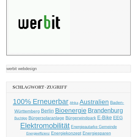
werbit webdesign
SCHLAGWORT-ZUGRIFF
100% Erneuerbar
Australien
Baden-
Afrika
Bioenergie
Brandenburg
Berlin
Württemberg
E-Bike
EEG
Bürgersolaranlage
Bürgerwindpark
Buchtipp
Elektromobilität
Energieautarke Gemeinde
Energiekonzept
Energiesparen
Energieeffizienz