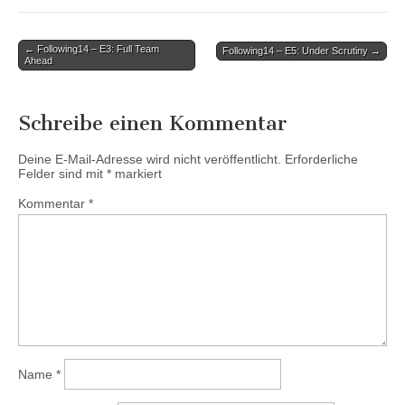
Post
← Following14 – E3: Full Team
Following14 – E5: Under Scrutiny →
Ahead
navigation
Schreibe einen Kommentar
Deine E-Mail-Adresse wird nicht veröffentlicht.
Erforderliche
Felder sind mit
*
markiert
Kommentar
*
Name
*