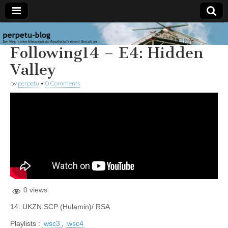
perpetu-
Der Weg in
Following14 – E4: Hidden
eine
klimaneutrale
blog
Gesellschaft
Valley
nimmt
Gestalt an
by
perpetu
•
0 Comments
0 views
14: UKZN SCP (Hulamin)/ RSA
Playlists :
wsc3
,
wsc4