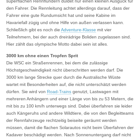
superflachen Rennflundern duldet nur einen kleinen Ausguck für
den Fahrer. Die Rennleitung achtet allerdings darauf, dass der
Fahrer eine gute Rundumsicht hat und seine Kabine im
Havariefall zügig und ohne Hilfe von außen verlassen kann.
Schließlich gibt es noch die
Adventure-Klasse
mit vier
Teilnehmern, bei der auch dreirädrige Boliden zugelassen sind.
Hier zählt das olympische Motto dabei sein ist alles.
3000 km ohne einen Tropfen Sprit
Die WSC ein Straßenrennen, bei dem die zulässige
Höchstgeschwindigkeit nicht überschritten werden darf. Die
3000 km lange Strecke quer durch die Australische Wüste
wartet mit Besonderheiten auf, die nicht unterschätzt werden
dürfen. Sie wird von
Road-Trains
genutzt, Lastwagen mit
mehreren Anhängern und einer Länge von bis zu 53 Metern, die
mit bis zu 100 km/h unterwegs sind. Dabei überfahren sie leider
auch Kängeruhs und andere Wildtiere, die von den Begleitteams
der Rennfahrzeuge rechtzeitig beiseite geräumt werden
müssen, damit die flachen Solarautos nicht beim Überfahren der
Kadaver beschädigt werden. Nach Sonnenuntergang darf nicht