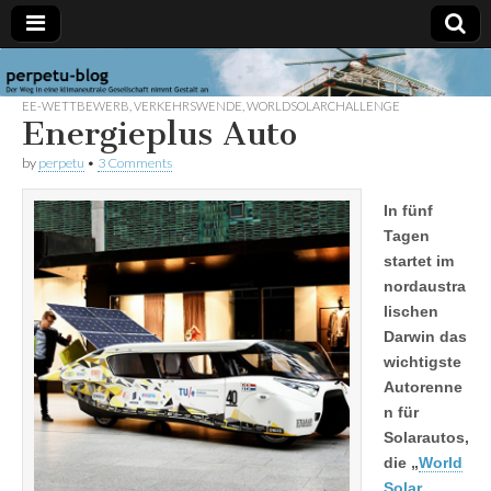
perpetu-
Der Weg in
eine
EE-WETTBEWERB
,
VERKEHRSWENDE
,
WORLDSOLARCHALLENGE
klimaneutrale
Energieplus Auto
blog
Gesellschaft
nimmt
by
perpetu
•
3 Comments
Gestalt an
In fünf
Tagen
startet im
nordaustra
lischen
Darwin das
wichtigste
Autorenne
n für
Solarautos,
die „
World
Solar