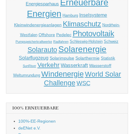
Erneuerbare
Energiesparhaus
Energien
Inselsysteme
Hamburg
Klimaschutz
Kleinwindenergieanlagen
Nordrhein-
Photovoltaik
Offshore
Pedelec
Westfalen
Schleswig-Holstein
Schweiz
Pumpspeicherkraftwerke
Radfahren
Solarenergie
Solarauto
Solarflugzeug
Solarimpulse
Solarthermie
Statistik
Verkehr
Wasserkraft
Wasserstoff
SunRiser
Windenergie
World Solar
Weltumrundung
Challenge
WSC
100% ERNEUERBARE
100%-EE-Regionen
deENet e.V.