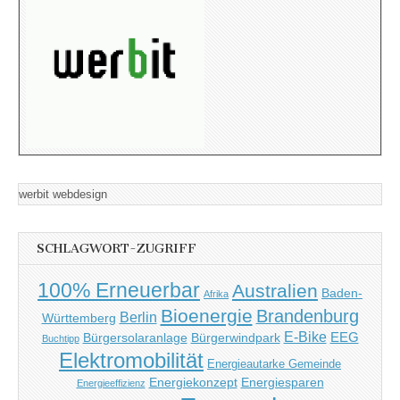
werbit webdesign
SCHLAGWORT-ZUGRIFF
100% Erneuerbar
Australien
Baden-
Afrika
Bioenergie
Brandenburg
Berlin
Württemberg
E-Bike
EEG
Bürgersolaranlage
Bürgerwindpark
Buchtipp
Elektromobilität
Energieautarke Gemeinde
Energiekonzept
Energiesparen
Energieeffizienz