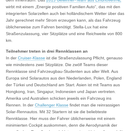
dem Innenraum. Das
2013 Gewinner-Team aus Eindhoven/NL
wirbt mit einem „Energie positiven Familien Auto“, das mit den
integrierten Solarzellen auch bei holländischem Wetter über das
Jahr gerechnet mehr Strom erzeugen kann, als das Fahrzeug
üblicherweise zum Fahren benötigt. Stella-Lux hat eine
Straßenzulassung, vier Sitzplätze und eine Reichweite von 800
km.
Teilnehmer treten in drei Rennklassen an
In der
Cruiser-Klasse
ist die Straßenzulassung Pflicht, genauso
wie mindestens zwei Sitzplätze. Die zwölf Teams dieser
Rennklasse sind Fahrzeugbau-Studenten aus aller Welt. Aus
Europa sind Solarautos aus den Niederlanden, Polen, England
der Türkei und Deutschland am Start. Asien ist mit Teams aus
Hongkong, Iran, Singapur, Indonesien und Japan vertreten.
Amerika und Australien schicken jeweils ein Fahrzeug ins
Rennen. In der
Challenger Klasse
findet man die reinrassigen
Solar-Rennautos. Mit 32 Startern ist sie die beliebteste
Rennklasse. Hier muss der Fahrer üblicherweise mit einem
minimierten Cockpit auskommen, denn die Aerodynamik der